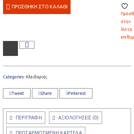
ΠΡΟΣΘΉΚΗ ΣΤΟ ΚΑΛΆΘΙ
Πρόσθ
στην
λίστα
επιθυ
Categories:
Κλειδαριές
Tweet
Share
Pinterest
ΠΕΡΙΓΡΑΦΉ
ΑΞΙΟΛΟΓΉΣΕΙΣ (0)
ΠΡΟΣΑΡΜΟΣΜΈΝΗ ΚΑΡΤΈΛΑ