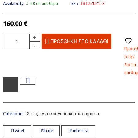
Sku:
18122021-2
Availability:
20 σε απόθεμα
160,00
€
ΠΡΟΣΘΉΚΗ ΣΤΟ ΚΑΛΆΘΙ
Πρόσθ
στην
λίστα
επιθυ
Categories:
Σίτες - Αντικουνουπικά συστήματα
Tweet
Share
Pinterest